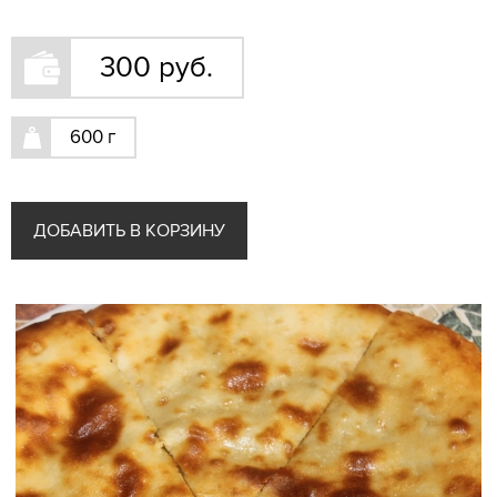
Блюда из говядины
Рыба
300 руб.
Пироги
Хлебобулочные изделия
600 г
Гарниры
Соусы
Десерты Конфеты Мороженое Желе
ДОБАВИТЬ В КОРЗИНУ