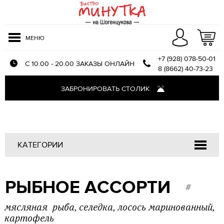
МЕНЮ
+7 (928) 078-50-01
С 10.00 - 20.00 ЗАКАЗЫ ОНЛАЙН
8 (8662) 40-73-23
Меню доставки
ЗАБРОНИРОВАТЬ СТОЛИК
Оплата и доставка
О компании
Отзывы
КАТЕГОРИИ
Напитки
РЫБНОЕ АССОРТИ
Закуски
#
Салаты
мясляная рыба, селедка, лосось маринованный,
Первые блюда
картофель
Блюда из птицы