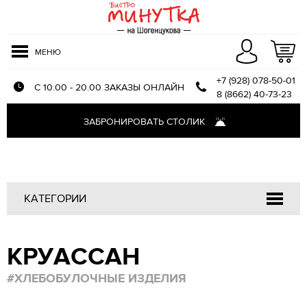
МЕНЮ
+7 (928) 078-50-01
С 10.00 - 20.00 ЗАКАЗЫ ОНЛАЙН
8 (8662) 40-73-23
Меню доставки
ЗАБРОНИРОВАТЬ СТОЛИК
Оплата и доставка
О компании
Отзывы
КАТЕГОРИИ
Напитки
КРУАССАН
Закуски
Салаты
#ХЛЕБОБУЛОЧНЫЕ ИЗДЕЛИЯ
Первые блюда
Блюда из птицы