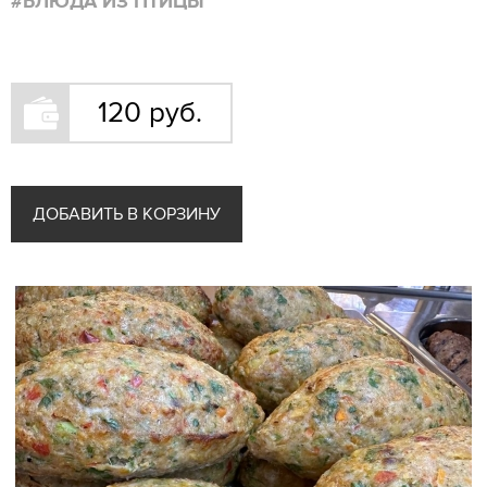
#БЛЮДА ИЗ ПТИЦЫ
Блюда из говядины
Рыба
Пироги
120 руб.
Хлебобулочные изделия
Гарниры
Соусы
Десерты Конфеты Мороженое Желе
ДОБАВИТЬ В КОРЗИНУ