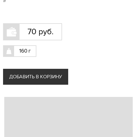
#
Блюда из говядины
Рыба
Пироги
70 руб.
Хлебобулочные изделия
Гарниры
Соусы
160 г
Десерты Конфеты Мороженое Желе
ДОБАВИТЬ В КОРЗИНУ